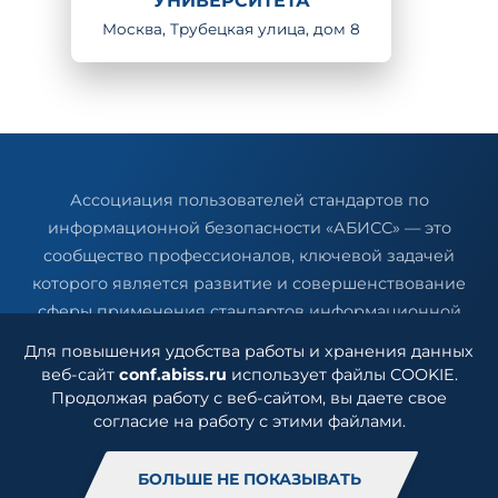
УНИВЕРСИТЕТА
Москва, Трубецкая улица, дом 8
Ассоциация пользователей стандартов по
информационной безопасности «АБИСС» — это
сообщество профессионалов, ключевой задачей
которого является развитие и совершенствование
сферы применения стандартов информационной
безопасности за счет постоянного взаимодействия
Для повышения удобства работы и хранения данных
членов, партнеров и участников сообщества
веб-сайт
conf.abiss.ru
использует файлы COOKIE.
Ассоциации.
Продолжая работу с веб-сайтом, вы даете свое
согласие на работу с этими файлами.
БОЛЬШЕ НЕ ПОКАЗЫВАТЬ
2006 – 2026 ©
АБИСС
. Все права защищены